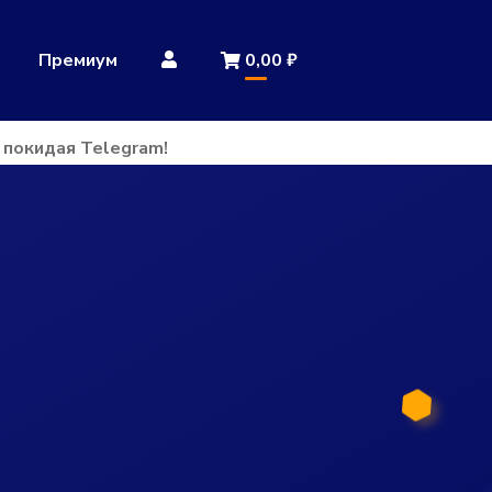
Премиум
0,00
₽
е покидая Telegram!