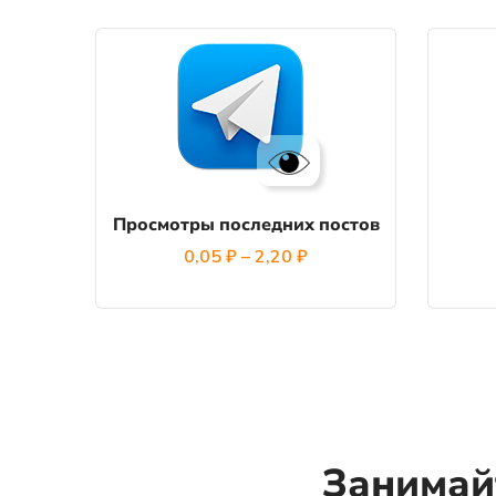
Этот
товар
имеет
несколько
вариаций.
Опции
Просмотры последних постов
можно
Диапазон
0,05
₽
–
2,20
₽
выбрать
цен:
на
0,05 ₽
странице
–
товара.
2,20 ₽
Занимай