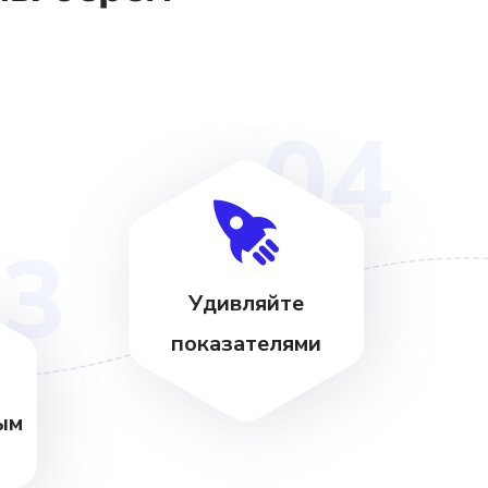
04
03
Удивляйте
показателями
ым