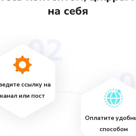
на себя
02
ведите ссылку на
канал или пост
Оплатите удобн
способом